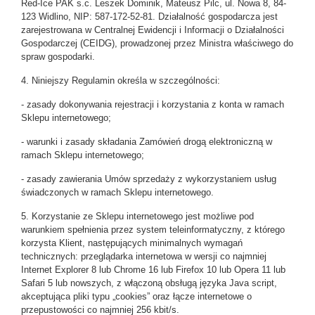
Red-Ice PAK s.c. Leszek Dominik, Mateusz Pilc, ul. Nowa 8, 84-
123 Widlino, NIP: 587-172-52-81. Działalność gospodarcza jest
zarejestrowana w Centralnej Ewidencji i Informacji o Działalności
Gospodarczej (CEIDG), prowadzonej przez Ministra właściwego do
spraw gospodarki.
4. Niniejszy Regulamin określa w szczególności:
- zasady dokonywania rejestracji i korzystania z konta w ramach
Sklepu internetowego;
- warunki i zasady składania Zamówień drogą elektroniczną w
ramach Sklepu internetowego;
- zasady zawierania Umów sprzedaży z wykorzystaniem usług
świadczonych w ramach Sklepu internetowego.
5. Korzystanie ze Sklepu internetowego jest możliwe pod
warunkiem spełnienia przez system teleinformatyczny, z którego
korzysta Klient, następujących minimalnych wymagań
technicznych: przeglądarka internetowa w wersji co najmniej
Internet Explorer 8 lub Chrome 16 lub Firefox 10 lub Opera 11 lub
Safari 5 lub nowszych, z włączoną obsługą języka Java script,
akceptująca pliki typu „cookies” oraz łącze internetowe o
przepustowości co najmniej 256 kbit/s.