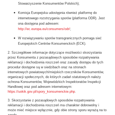
Stowarzyszenie Konsumentów Polskich);
Komisja Europejska udostępnia również platformę do
internetowego rozstrzygania sporów (platforma ODR). Jest
ona dostępna pod adresem:
http://ec.europa.eu/consumers/odr/
;
W rozwiązywaniu sporów transgranicznych pomaga sieć
Europejskich Centrów Konsumenckich (ECK).
2. Szczegółowe informacje dotyczące możliwości skorzystania
przez Konsumenta z pozasądowych sposobów rozpatrywania
reklamacji i dochodzenia roszczeń oraz zasady dostępu do tych
procedur dostępne są w siedzibach oraz na stronach
internetowych powiatowych/miejskich rzeczników Konsumentów,
organizacji społecznych, do których zadań statutowych należy
ochrona Konsumentów, Wojewódzkich Inspektoratów Inspekcji
Handlowej oraz pod adresem internetowym:
https://uokik.gov.pl/spory_konsumenckie.php
.
3. Skorzystanie z pozasądowych sposobów rozpatrywania
reklamacji i dochodzenia roszczeń ma charakter dobrowolny i
może mieć miejsce wyłącznie, gdy obie strony sporu wyrażą na to
zgodę.