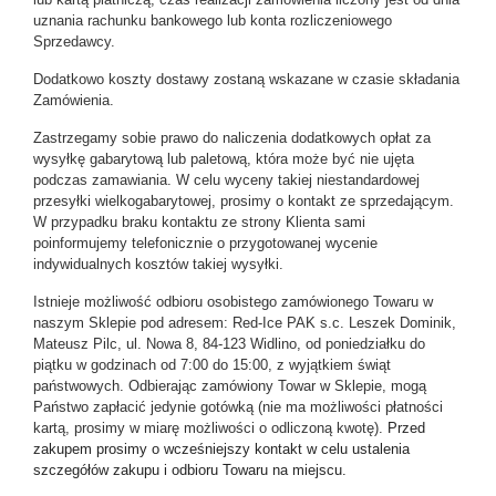
uznania rachunku bankowego lub konta rozliczeniowego
Sprzedawcy.
Dodatkowo koszty dostawy zostaną wskazane w czasie składania
Zamówienia.
Zastrzegamy sobie prawo do naliczenia dodatkowych opłat za
wysyłkę gabarytową lub paletową, która może być nie ujęta
podczas zamawiania. W celu wyceny takiej niestandardowej
przesyłki wielkogabarytowej, prosimy o kontakt ze sprzedającym.
W przypadku braku kontaktu ze strony Klienta sami
poinformujemy telefonicznie o przygotowanej wycenie
indywidualnych kosztów takiej wysyłki.
Istnieje możliwość odbioru osobistego zamówionego Towaru w
naszym Sklepie pod adresem: Red-Ice PAK s.c. Leszek Dominik,
Mateusz Pilc, ul. Nowa 8, 84-123 Widlino, od poniedziałku do
piątku w godzinach od 7:00 do 15:00, z wyjątkiem świąt
państwowych. Odbierając zamówiony Towar w Sklepie, mogą
Państwo zapłacić jedynie gotówką (nie ma możliwości płatności
kartą, prosimy w miarę możliwości o odliczoną kwotę).
Przed
zakupem prosimy o wcześniejszy kontakt w celu ustalenia
szczegółów zakupu i odbioru Towaru na miejscu.