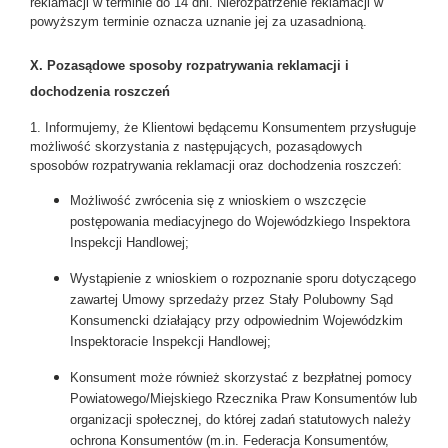
reklamacji w terminie do 14 dni. Nierozpatrzenie reklamacji w
powyższym terminie oznacza uznanie jej za uzasadnioną.
X. Pozasądowe sposoby rozpatrywania reklamacji i
dochodzenia roszczeń
1. Informujemy, że Klientowi będącemu Konsumentem przysługuje
możliwość skorzystania z następujących, pozasądowych
sposobów rozpatrywania reklamacji oraz dochodzenia roszczeń:
Możliwość zwrócenia się z wnioskiem o wszczęcie
postępowania mediacyjnego do Wojewódzkiego Inspektora
Inspekcji Handlowej;
Wystąpienie z wnioskiem o rozpoznanie sporu dotyczącego
zawartej Umowy sprzedaży przez Stały Polubowny Sąd
Konsumencki działający przy odpowiednim Wojewódzkim
Inspektoracie Inspekcji Handlowej;
Konsument może również skorzystać z bezpłatnej pomocy
Powiatowego/Miejskiego Rzecznika Praw Konsumentów lub
organizacji społecznej, do której zadań statutowych należy
ochrona Konsumentów (m.in. Federacja Konsumentów,