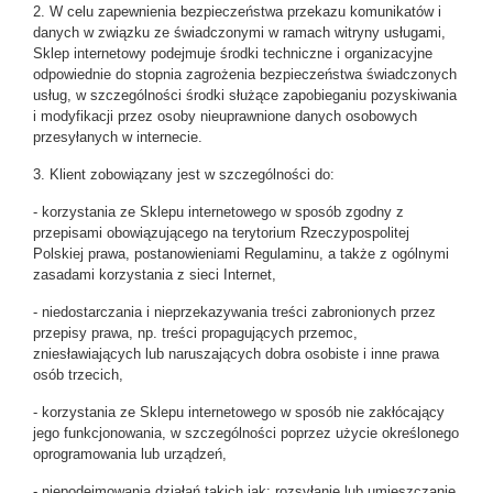
2. W celu zapewnienia bezpieczeństwa przekazu komunikatów i
danych w związku ze świadczonymi w ramach witryny usługami,
Sklep internetowy podejmuje środki techniczne i organizacyjne
odpowiednie do stopnia zagrożenia bezpieczeństwa świadczonych
usług, w szczególności środki służące zapobieganiu pozyskiwania
i modyfikacji przez osoby nieuprawnione danych osobowych
przesyłanych w internecie.
3. Klient zobowiązany jest w szczególności do:
- korzystania ze Sklepu internetowego w sposób zgodny z
przepisami obowiązującego na terytorium Rzeczypospolitej
Polskiej prawa, postanowieniami Regulaminu, a także z ogólnymi
zasadami korzystania z sieci Internet,
- niedostarczania i nieprzekazywania treści zabronionych przez
przepisy prawa, np. treści propagujących przemoc,
zniesławiających lub naruszających dobra osobiste i inne prawa
osób trzecich,
- korzystania ze Sklepu internetowego w sposób nie zakłócający
jego funkcjonowania, w szczególności poprzez użycie określonego
oprogramowania lub urządzeń,
- niepodejmowania działań takich jak: rozsyłanie lub umieszczanie