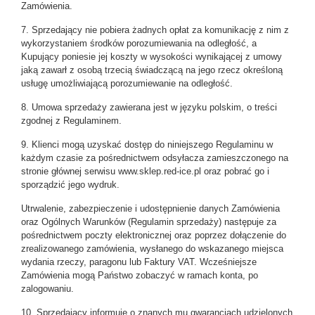
Zamówienia.
7. Sprzedający nie pobiera żadnych opłat za komunikację z nim z
wykorzystaniem środków porozumiewania na odległość, a
Kupujący poniesie jej koszty w wysokości wynikającej z umowy
jaką zawarł z osobą trzecią świadczącą na jego rzecz określoną
usługę umożliwiającą porozumiewanie na odległość.
8. Umowa sprzedaży zawierana jest w języku polskim, o treści
zgodnej z Regulaminem.
9. Klienci mogą uzyskać dostęp do niniejszego Regulaminu w
każdym czasie za pośrednictwem odsyłacza zamieszczonego na
stronie głównej serwisu
www.sklep.red-ice.pl
oraz pobrać go i
sporządzić jego wydruk.
Utrwalenie, zabezpieczenie i udostępnienie danych Zamówienia
oraz Ogólnych Warunków (Regulamin sprzedaży) następuje za
pośrednictwem poczty elektronicznej oraz poprzez dołączenie do
zrealizowanego zamówienia, wysłanego do wskazanego miejsca
wydania rzeczy, paragonu lub Faktury VAT. Wcześniejsze
Zamówienia mogą Państwo zobaczyć w ramach konta, po
zalogowaniu.
10. Sprzedający informuje o znanych mu gwarancjach udzielonych