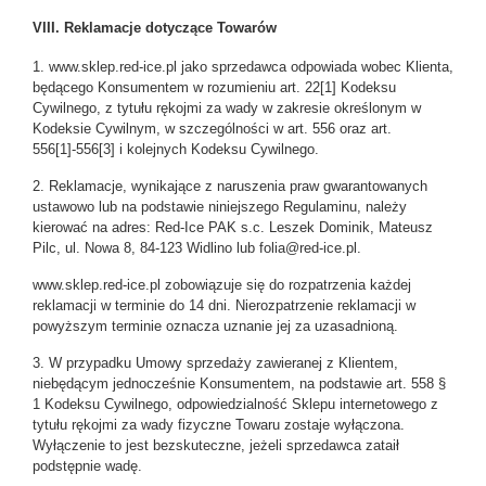
VIII. Reklamacje dotyczące Towarów
1. www.sklep.red-ice.pl jako sprzedawca odpowiada wobec Klienta,
będącego Konsumentem w rozumieniu art. 22[1] Kodeksu
Cywilnego, z tytułu rękojmi za wady w zakresie określonym w
Kodeksie Cywilnym, w szczególności w art. 556 oraz art.
556[1]-556[3] i kolejnych Kodeksu Cywilnego.
2. Reklamacje, wynikające z naruszenia praw gwarantowanych
ustawowo lub na podstawie niniejszego Regulaminu, należy
kierować na adres: Red-Ice PAK s.c. Leszek Dominik, Mateusz
Pilc, ul. Nowa 8, 84-123 Widlino lub folia@red-ice.pl.
www.sklep.red-ice.pl zobowiązuje się do rozpatrzenia każdej
reklamacji w terminie do 14 dni. Nierozpatrzenie reklamacji w
powyższym terminie oznacza uznanie jej za uzasadnioną.
3. W przypadku Umowy sprzedaży zawieranej z Klientem,
niebędącym jednocześnie Konsumentem, na podstawie art. 558 §
1 Kodeksu Cywilnego, odpowiedzialność Sklepu internetowego z
tytułu rękojmi za wady fizyczne Towaru zostaje wyłączona.
Wyłączenie to jest bezskuteczne, jeżeli sprzedawca zataił
podstępnie wadę.