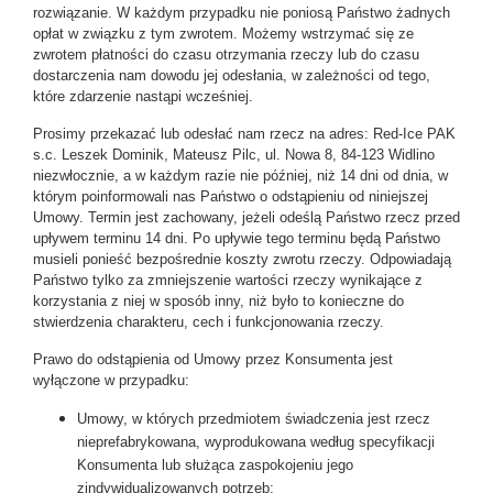
rozwiązanie. W każdym przypadku nie poniosą Państwo żadnych
opłat w związku z tym zwrotem. Możemy wstrzymać się ze
zwrotem płatności do czasu otrzymania rzeczy lub do czasu
dostarczenia nam dowodu jej odesłania, w zależności od tego,
które zdarzenie nastąpi wcześniej.
Prosimy przekazać lub odesłać nam rzecz na adres: Red-Ice PAK
s.c. Leszek Dominik, Mateusz Pilc, ul. Nowa 8, 84-123 Widlino
niezwłocznie, a w każdym razie nie później, niż 14 dni od dnia, w
którym poinformowali nas Państwo o odstąpieniu od niniejszej
Umowy. Termin jest zachowany, jeżeli odeślą Państwo rzecz przed
upływem terminu 14 dni. Po upływie tego terminu będą Państwo
musieli ponieść bezpośrednie koszty zwrotu rzeczy. Odpowiadają
Państwo tylko za zmniejszenie wartości rzeczy wynikające z
korzystania z niej w sposób inny, niż było to konieczne do
stwierdzenia charakteru, cech i funkcjonowania rzeczy.
Prawo do odstąpienia od Umowy przez Konsumenta jest
wyłączone w przypadku:
Umowy, w których przedmiotem świadczenia jest rzecz
nieprefabrykowana, wyprodukowana według specyfikacji
Konsumenta lub służąca zaspokojeniu jego
zindywidualizowanych potrzeb;