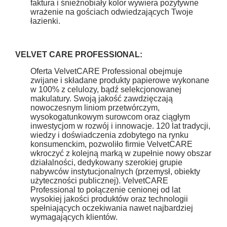
faktura i śnieżnobiały kolor wywiera pozytywne
wrażenie na gościach odwiedzających Twoje
łazienki.
VELVET CARE PROFESSIONAL:
Oferta VelvetCARE Professional obejmuje
zwijane i składane produkty papierowe wykonane
w 100% z celulozy, bądź selekcjonowanej
makulatury. Swoją jakość zawdzięczają
nowoczesnym liniom przetwórczym,
wysokogatunkowym surowcom oraz ciągłym
inwestycjom w rozwój i innowacje. 120 lat tradycji,
wiedzy i doświadczenia zdobytego na rynku
konsumenckim, pozwoliło firmie VelvetCARE
wkroczyć z kolejną marką w zupełnie nowy obszar
działalności, dedykowany szerokiej grupie
nabywców instytucjonalnych (przemysł, obiekty
użyteczności publicznej). VelvetCARE
Professional to połączenie cenionej od lat
wysokiej jakości produktów oraz technologii
spełniających oczekiwania nawet najbardziej
wymagających klientów.